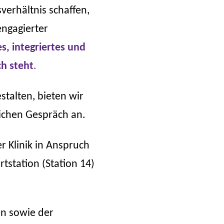
verhältnis schaffen,
engagierter
s, integriertes und
h steht
.
talten, bieten wir
ichen Gespräch an.
r Klinik in Anspruch
station (Station 14)
en sowie der