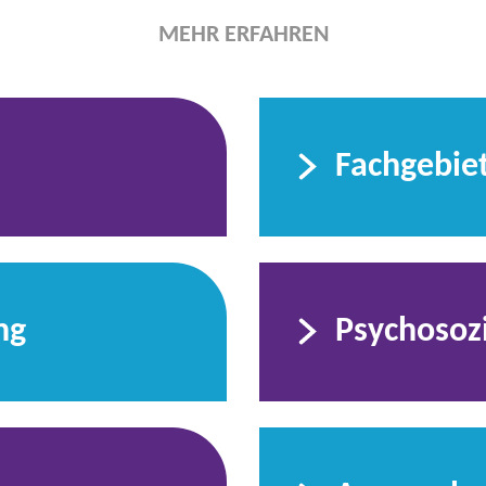
MEHR ERFAHREN
Fachgebie
ng
Psychosozi