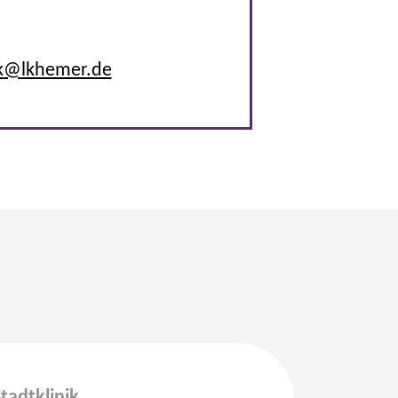
k
@
lkhemer.de
tadtklinik