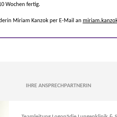
10 Wochen fertig.
derin Miriam Kanzok per E-Mail an
miriam.kanzo
IHRE ANSPRECHPARTNERIN
Teamleitung Logopädie Lungenklinik & S