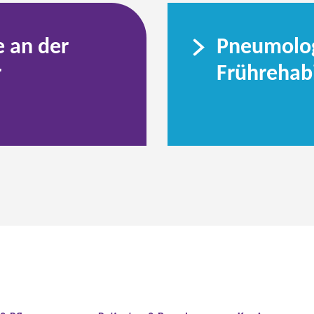
e an der
Pneumolo
r
Frührehabi