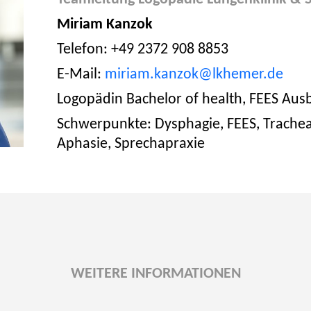
Miriam Kanzok
Telefon: +49 2372 908 8853
E-Mail:
miriam.kanzok@lkhemer.de
Logopädin Bachelor of health, FEES Ausb
Schwerpunkte: Dysphagie, FEES, Trach
Aphasie, Sprechapraxie
WEITERE INFORMATIONEN