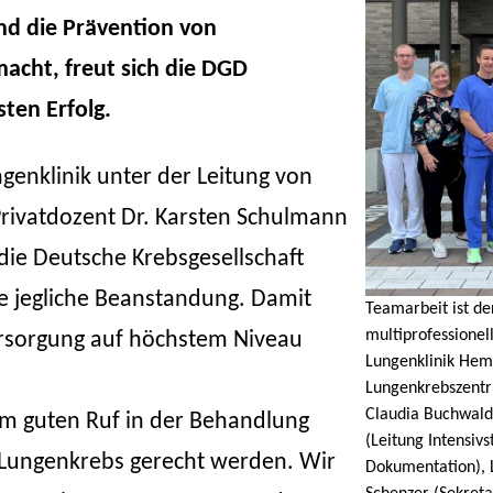
d die Prävention von
cht, freut sich die DGD
ten Erfolg.
enklinik unter der Leitung von
Privatdozent Dr. Karsten Schulmann
 die Deutsche Krebsgesellschaft
ne jegliche Beanstandung. Damit
Teamarbeit ist der
multiprofessione
rsorgung auf höchstem Niveau
Lungenklinik Heme
Lungenkrebszentru
Claudia Buchwald
rem guten Ruf in der Behandlung
(Leitung Intensiv
 Lungenkrebs gerecht werden. Wir
Dokumentation), 