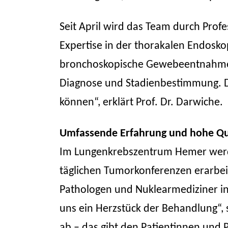
Seit April wird das Team durch Prof
Expertise in der thorakalen Endosko
bronchoskopische Gewebeentnahme od
Diagnose und Stadienbestimmung. Das
können“, erklärt Prof. Dr. Darwiche.
Umfassende Erfahrung und hohe Qu
Im Lungenkrebszentrum Hemer werden
täglichen Tumorkonferenzen erarbei
Pathologen und Nuklearmediziner ind
uns ein Herzstück der Behandlung“, s
ab – das gibt den Patientinnen und P