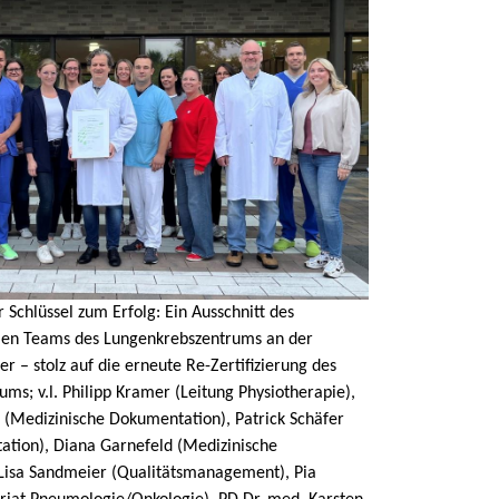
 Schlüssel zum Erfolg: Ein Ausschnitt des
llen Teams des Lungenkrebszentrums an der
r – stolz auf die erneute Re-Zertifizierung des
ms; v.l. Philipp Kramer (Leitung Physiotherapie),
 (Medizinische Dokumentation), Patrick Schäfer
station), Diana Garnefeld (Medizinische
Lisa Sandmeier (Qualitätsmanagement), Pia