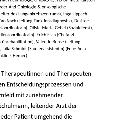
riat Pneumologie/Onkologie), PD Dr. med. Karsten
nder Arzt Onkologie & onkologische
 Leiter des Lungenkrebszentrums), Inga Lippach
efan Nack (Leitung Funktionsdiagnostik), Desiree
ivkoordinatorin), Olivia-Maria Gebel (Sozialdienst),
dienkoordinatorin), Erich Esch (Chefarzt
ührehabilitation), Valentin Bunse (Leitung
 Julia Schmidt (Studienassistentin) (Foto: Anja
klinik Hemer)
e, Therapeutinnen und Therapeuten
len Entscheidungsprozessen und
Umfeld mit zunehmender
 Schulmann, leitender Arzt der
 jeder Patient umgehend die