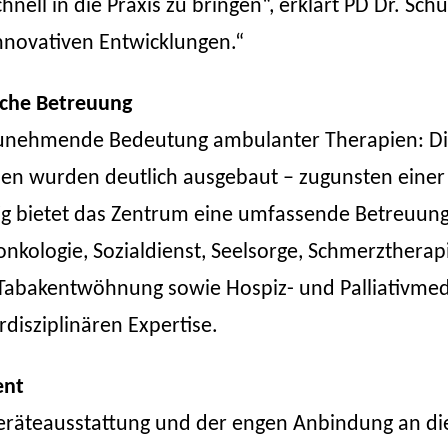
nell in die Praxis zu bringen“, erklärt PD Dr. S
innovativen Entwicklungen.“
iche Betreuung
 zunehmende Bedeutung ambulanter Therapien: D
n wurden deutlich ausgebaut – zugunsten eine
itig bietet das Zentrum eine umfassende Betreuung
nkologie, Sozialdienst, Seelsorge, Schmerztherap
Tabakentwöhnung sowie Hospiz- und Palliativmed
rdisziplinären Expertise.
ent
Geräteausstattung und der engen Anbindung an die