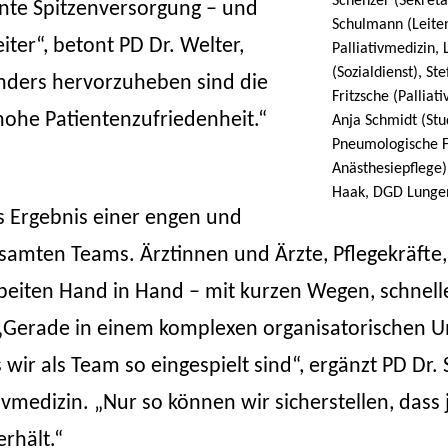
Schenzer (Sekreta
tante Spitzenversorgung – und
Schulmann (Leite
iter“, betont PD Dr. Welter,
Palliativmedizin,
(Sozialdienst), St
onders hervorzuheben sind die
Fritzsche (Palliat
hohe Patientenzufriedenheit.“
Anja Schmidt (Stu
Pneumologische Fr
Anästhesiepflege),
Haak, DGD Lungen
s Ergebnis einer engen und
samten Teams. Ärztinnen und Ärzte, Pflegekräft
rbeiten Hand in Hand – mit kurzen Wegen, schnel
Gerade in einem komplexen organisatorischen 
 wir als Team so eingespielt sind“, ergänzt PD Dr.
ivmedizin. „Nur so können wir sicherstellen, dass
erhält.“