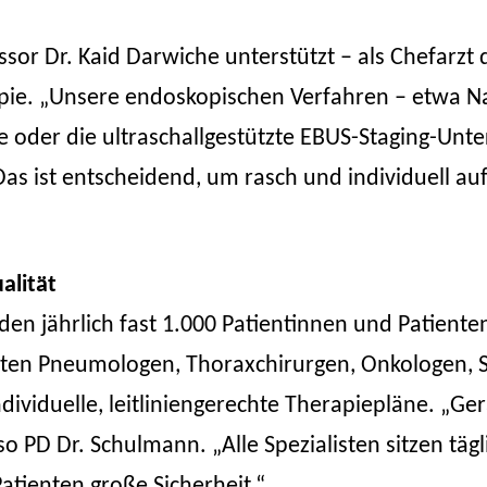
essor Dr. Kaid Darwiche unterstützt – als Chefarz
pie. „Unsere endoskopischen Verfahren – etwa Na
er die ultraschallgestützte EBUS-Staging-Unter
 ist entscheidend, um rasch und individuell auf
alität
 jährlich fast 1.000 Patientinnen und Patienten
ten Pneumologen, Thoraxchirurgen, Onkologen, S
ividuelle, leitliniengerechte Therapiepläne. „Ge
o PD Dr. Schulmann. „Alle Spezialisten sitzen tä
atienten große Sicherheit.“